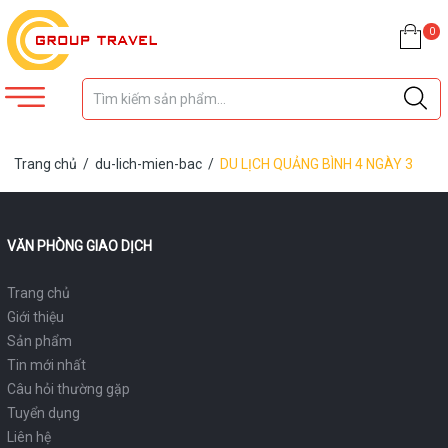
0
Trang chủ
/
du-lich-mien-bac
/
DU LỊCH QUẢNG BÌNH 4 NGÀY 3
ĐÊM
VĂN PHÒNG GIAO DỊCH
Trang chủ
Giới thiệu
Sản phẩm
Tin mới nhất
Câu hỏi thường gặp
Tuyển dụng
Liên hệ