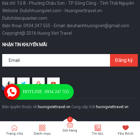
Địa chỉ: Tổ 8 - Phường Châu Sơn - TP Sông Công - Tỉnh Thái Nguyên
Website :
Dulichhuongviet.com
-
Huongviettravel.vn
-
Dulichdaoquanlan.com
Điện thoại:
0934 247 555
- Email:
dieuhanhhuongviet@gmail.com
Copyright@ 2016 Huong Viet Travel
NHẬN TIN KHUYẾN MÃI
Đăng ký
HOTLINE: 0934 247 555
Bản quyền thuộc về
huongviettravel.vn
Cung cấp bởi
huongviettravel.vn
Giỏ hàng
Trang chủ
Danh mục
Tin tức
Yêu thích